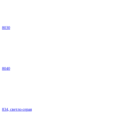
8030
8040
834, светло-серая