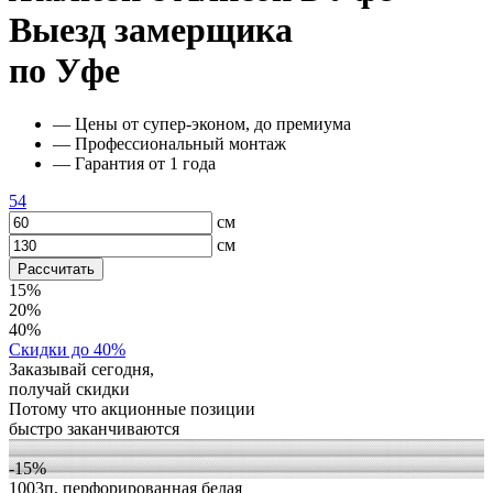
Выезд замерщика
по Уфе
— Цены от супер-эконом, до премиума
— Профессиональный монтаж
— Гарантия от 1 года
54
см
см
Рассчитать
15%
20%
40%
Скидки до 40%
Заказывай сегодня,
получай скидки
Потому что акционные позиции
быстро заканчиваются
-15%
1003п, перфорированная белая
1