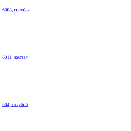
6008, голубая
6011, желтая
604, голубой