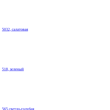
5032, салатовая
518, зеленый
565 светло-голубая