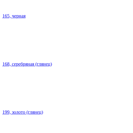
165, черная
168, серебряная (глянец)
199, золото (глянец)